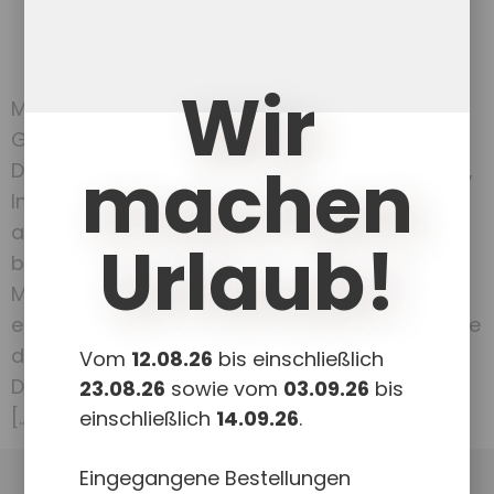
Wir
Mit der Comic-Mappe können kleine
Geschichten erzählt und visualisiert werden.
machen
Damit können soziale Zusammenhänge erklärt,
Interaktionen verdeutlicht oder Konflikte
aufgearbeitet werden. Diese Mappe kommt
Urlaub!
besonders dann zum Einsatz, wenn es
Menschen schwer fällt, andere Perspektiven
einzunehmen und sich vorzustellen, was andere
denken, fühlen oder welche Motive sie haben.
Vom
12.08.26
bis einschließlich
Der Einsatz von Denkblasen ermöglichst es, in
23.08.26
sowie vom
03.09.26
bis
[…]
einschließlich
14.09.26
.
Eingegangene Bestellungen