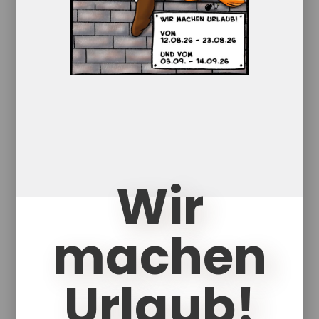
Think big – kompexe
Wir
Kommunikationshilfen von Anfang an
mit Romana Malzer
PDF Download
machen
Urlaub!
Online auf der Couch