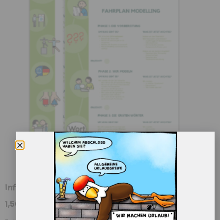
Infotafel: Modelling Fahrplan und Strategien
1,50
€
–
3,30
€