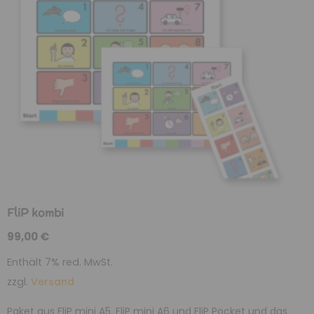
FliP kombi
99,00
€
Enthält 7% red. MwSt.
zzgl.
Versand
Paket aus FliP mini A5, FliP mini A6 und FliP Pocket und das