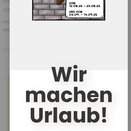
Enthält 7% red. MwSt.
zzgl.
Versand
Die Infotafel Fahrplan Modelling kann euch als roter Faden
dienen: Wo stehen wir gerade, was […]
Ausführung wählen
Details
Wir
machen
Urlaub!