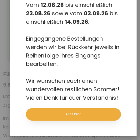
Vom
12.08.26
bis einschließlich
23.08.26
sowie vom
03.09.26
bis
einschließlich
14.09.26
.
Eingegangene Bestellungen
werden wir bei Rückkehr jeweils in
Reihenfolge ihres Eingangs
bearbeiten.
FliP mini Spickzettelbuch
Wir wünschen euch einen
9,50
€
wundervollen restlichen Sommer!
Enthält 7% red. MwSt.
Vielen Dank für euer Verständnis!
zzgl.
Versand
Alles klar!
Im Spickzettelbuch sind alle Worte des FliP mini
Kommunikationsbuches enthalten. Die Darstellung erfolgt in
Wortpfaden, die wie in einem Lexikon in alphabetischer