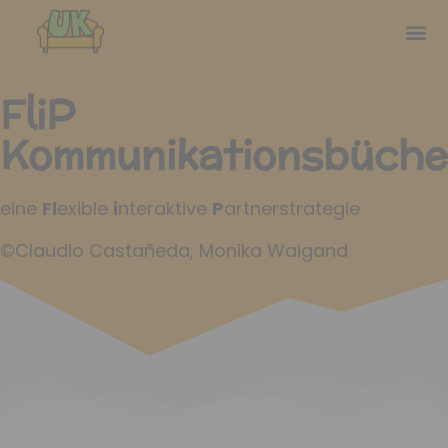
FliP
Kommunikationsbüche
eine
Fl
exible
i
nteraktive
P
artnerstrategie
©Claudio Castañeda, Monika Waigand