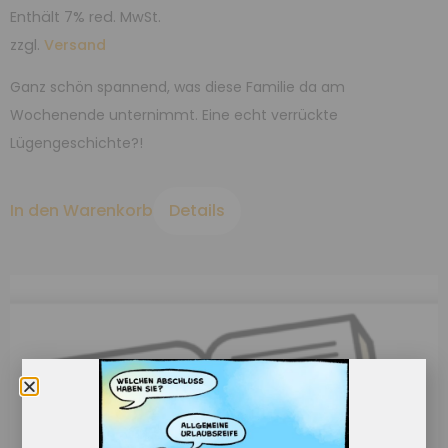
Enthält 7% red. MwSt.
zzgl.
Versand
Ganz schön spannend, was diese Familie da am
Wochenende unternimmt. Eine echt verrückte
Lügengeschichte?!
In den Warenkorb
Details