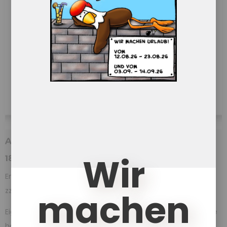
An Opas Geburtstag
Wir
18,50
€
Enthält 7% red. MwSt.
machen
zzgl.
Versand
Eigentlich wollte Opa an seinem Geburtstag mal seine Ruhe
haben. Aber dann wurde es laut […]