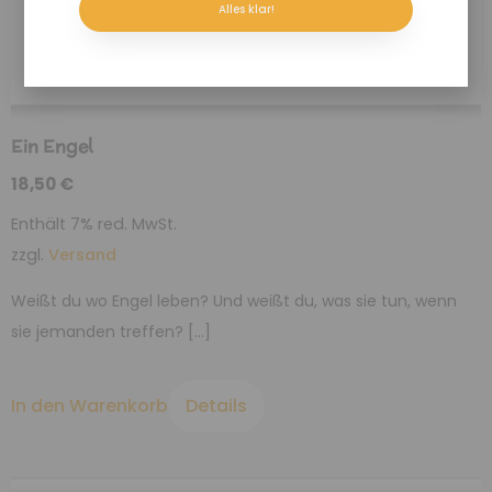
Alles klar!
Ein Engel
18,50
€
Enthält 7% red. MwSt.
zzgl.
Versand
Weißt du wo Engel leben? Und weißt du, was sie tun, wenn
sie jemanden treffen? […]
In den Warenkorb
Details