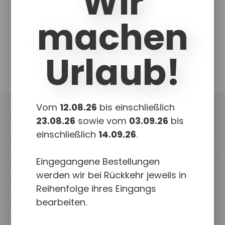
Wir
Pages Download
PowerPoint Download
machen
Urlaub!
Vom
12.08.26
bis einschließlich
UKCouch
23.08.26
sowie vom
03.09.26
bis
einschließlich
14.09.26
.
Shop
Eingegangene Bestellungen
News
werden wir bei Rückkehr jeweils in
Projekte
Reihenfolge ihres Eingangs
bearbeiten.
Downloads