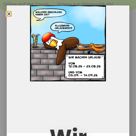
Online auf der Couch
Videos zur Diagnostik HV
Variable Erzählbücher
,
Variable Lauterzählbücher
Blanco Erzählbuch