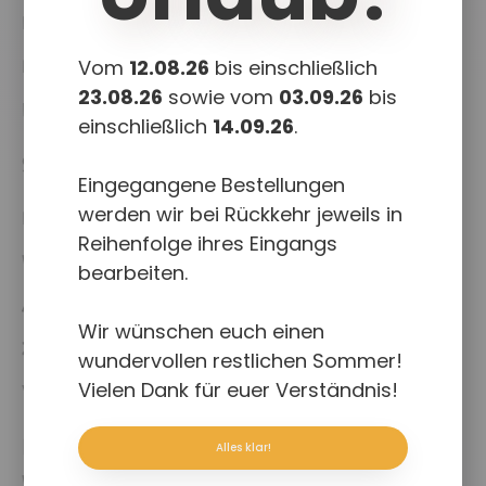
News
Projekte
Vom
12.08.26
bis einschließlich
23.08.26
sowie vom
03.09.26
bis
Downloads
einschließlich
14.09.26
.
Shop
Eingegangene Bestellungen
werden wir bei Rückkehr jeweils in
Kasse
Reihenfolge ihres Eingangs
Warenkorb
bearbeiten.
Allgemeine Geschäftsbedingungen
Wir wünschen euch einen
Zahlungsweisen
wundervollen restlichen Sommer!
Vielen Dank für euer Verständnis!
Versand & Lieferung
Rechtliches
Alles klar!
Widerruf für digitale Inhalte