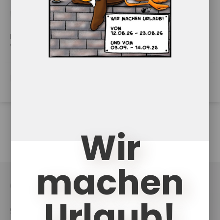
DIP-HV
Diagnostik und Interverventionsplanung Herausforderndes
Verhalten
PDF Download
Wir
machen
UKCouch
Urlaub!
Shop