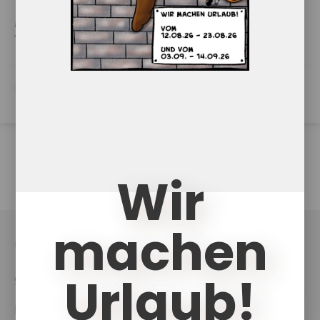
Multiplikatoren-Weiterbildung
Terminreihe 4
PDF Download
Wir
machen
UKCouch
Urlaub!
Shop
News