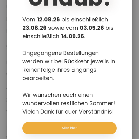
News
Projekte
Vom
12.08.26
bis einschließlich
23.08.26
sowie vom
03.09.26
bis
Downloads
einschließlich
14.09.26
.
Shop
Eingegangene Bestellungen
werden wir bei Rückkehr jeweils in
Kasse
Reihenfolge ihres Eingangs
Warenkorb
bearbeiten.
Allgemeine Geschäftsbedingungen
Wir wünschen euch einen
Zahlungsweisen
wundervollen restlichen Sommer!
Vielen Dank für euer Verständnis!
Versand & Lieferung
Rechtliches
Alles klar!
Widerruf für digitale Inhalte