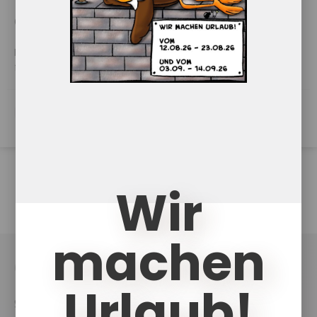
Ordner zur Dokumentation
Druckvorlage zur Erstellung eines Dokumentationsordners
für die Beobachtung von herausforderndem Verhalten.
PDF Download
Wir
machen
UKCouch
Urlaub!
Shop