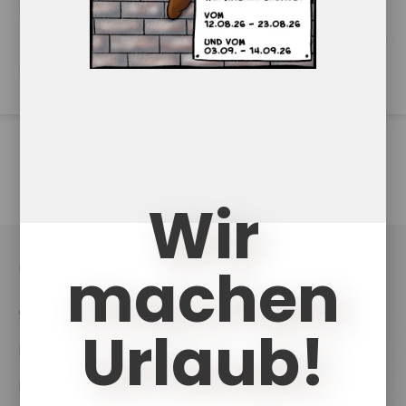
Romana Malzer
PDF Download
Wir
machen
UKCouch
Shop
Urlaub!
News
Projekte