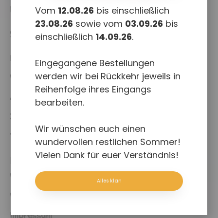
Downloads
Vom
12.08.26
bis einschließlich
23.08.26
sowie vom
03.09.26
bis
Shop
einschließlich
14.09.26
.
Kasse
Eingegangene Bestellungen
werden wir bei Rückkehr jeweils in
Warenkorb
Reihenfolge ihres Eingangs
Allgemeine Geschäftsbedingungen
bearbeiten.
Zahlungsweisen
Wir wünschen euch einen
Versand & Lieferung
wundervollen restlichen Sommer!
Vielen Dank für euer Verständnis!
Rechtliches
Widerruf für digitale Inhalte
Alles klar!
Widerruf
Impressum