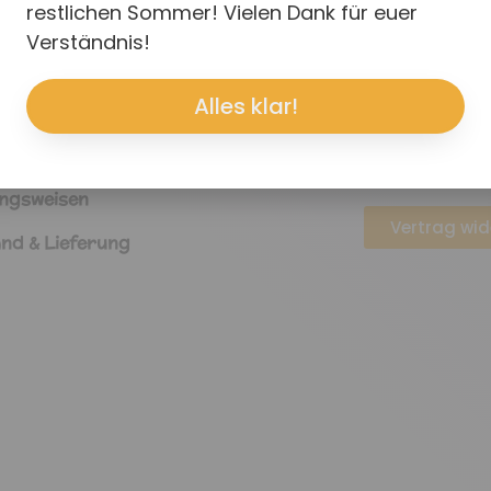
p
Rechtliche
restlichen Sommer! Vielen Dank für euer
Verständnis!
Widerruf für d
Widerruf
Alles klar!
nkorb
Impressum
meine Geschäftsbedingungen
Datenschutz
ngsweisen
Vertrag wid
nd & Lieferung