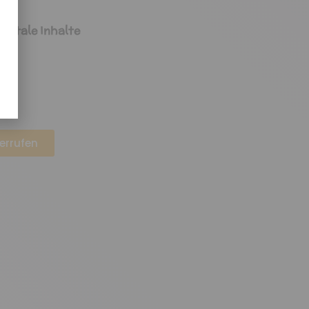
s
igitale Inhalte
errufen