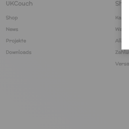
UKCouch
Sho
Shop
Kasse
News
Ware
Projekte
Allge
Downloads
Zahlu
Versa