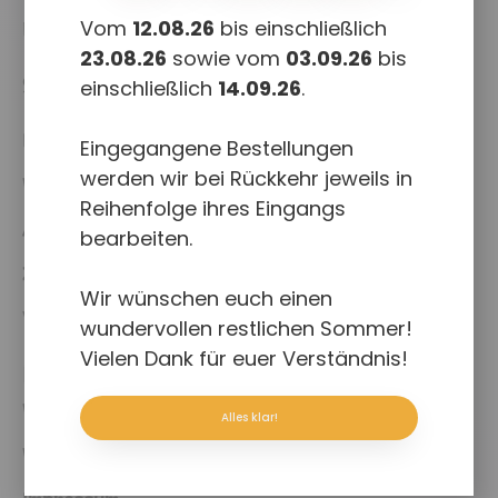
Vom
12.08.26
bis einschließlich
Downloads
23.08.26
sowie vom
03.09.26
bis
Shop
einschließlich
14.09.26
.
Kasse
Eingegangene Bestellungen
werden wir bei Rückkehr jeweils in
Warenkorb
Reihenfolge ihres Eingangs
Allgemeine Geschäftsbedingungen
bearbeiten.
Zahlungsweisen
Wir wünschen euch einen
Versand & Lieferung
wundervollen restlichen Sommer!
Vielen Dank für euer Verständnis!
Rechtliches
Widerruf für digitale Inhalte
Alles klar!
Widerruf