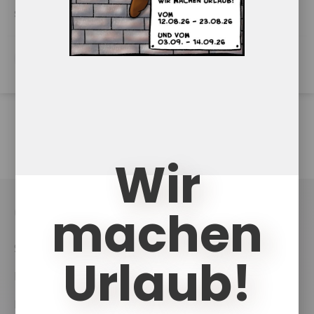
Symbole einfügen kannst.
PowerPoint Download
Wir
machen
UKCouch
Shop
Urlaub!
News
Projekte