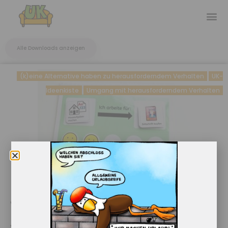
Alle Downloads anzeigen
(k)eine Alternative haben zu herausforderndem Verhalten
UK-
Ideenkiste
Umgang mit herausforderndem Verhalten
Vorlage für einen Verstärker-Plan
Vorlage für einen Verstärkerplan in den du deine eigenen