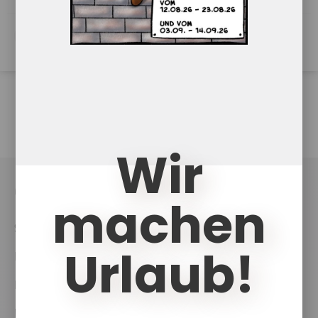
PowerPoint Download
Wir
UKCouch
machen
Shop
Urlaub!
News
Projekte
Downloads