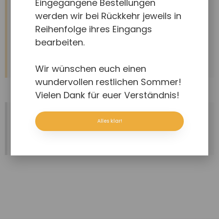
Eingegangene Bestellungen
Modelling und Vorstellung und Nutzung verschiedener Apps
werden wir bei Rückkehr jeweils in
für das iPad bietet die BeKoVe jetzt auch Webseminare an.
Reihenfolge ihres Eingangs
Referenten sind ihre Mitarbeiter Claudio Castañeda und
bearbeiten.
Holger Mülling.
Hier geht's zum Seminar-Angebot!
Wir wünschen euch einen
wundervollen restlichen Sommer!
Vielen Dank für euer Verständnis!
Auf der Suche nach dem Katalog?
Alles klar!
Unser
Katalog kann hier
einfach der Bestellung hinzugefügt
werden