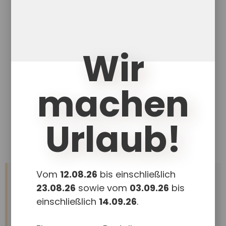
Wir
machen
Urlaub!
Der kleine Geist Mitlesebücher
Vom
12.08.26
bis einschließlich
Sind die Online-Seminare, die wir gerade
23.08.26
sowie vom
03.09.26
bis
anbieten, nicht das, was ihr sucht oder
einschließlich
14.09.26
.
braucht?
Für Themen wie UK, Autismus, herausforderndes Verhalten,