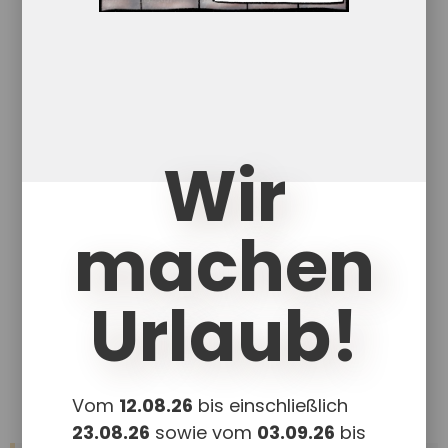
(k)eine Alternative haben zu
herausforderndem Verhalten
35,90
€
Wir
Enthält 7% red. MwSt.
zzgl.
Versand
machen
Menschen mit kommunikativen Einschränkungen
haben oft keine Alternative zu herausforderndem
Verhalten …
Urlaub!
In den Warenkorb
Details
Vom
12.08.26
bis einschließlich
23.08.26
sowie vom
03.09.26
bis