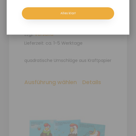
Umschläge
Alles klar!
1,60
€
–
2,00
€
Enthält 19% Umsatzsteuer
zzgl.
Versand
Lieferzeit: ca. 1-5 Werktage
quadratische Umschläge aus Kraftpapier
Ausführung wählen
Details