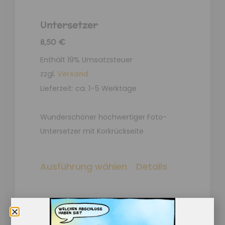
Untersetzer
8,50
€
Enthält 19% Umsatzsteuer
zzgl.
Versand
Lieferzeit: ca. 1-5 Werktage
Wunderschöner hochwertiger Foto-
Untersetzer mit Korkrückseite
Ausführung wählen
Details