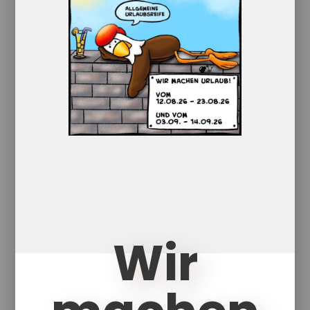
Einzelkarte Gute Besserung
mit Umschlag
1,80
€
Wir
Enthält 19% Umsatzsteuer
zzgl.
Versand
Lieferzeit: ca. 1-5 Werktage