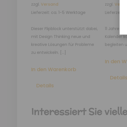
zzgl.
Versand
zzgl.
Vers
Lieferzeit: ca. 1-5 Werktage
Lieferzeit:
Dieser Flipblock unterstützt dabei,
11 Jahre U
mit Design Thinking neue und
Kalender k
kreative Lösungen für Probleme
begleiten u
zu entwickeln. […]
In den 
In den Warenkorb
Detail
Details
Interessiert Sie viell