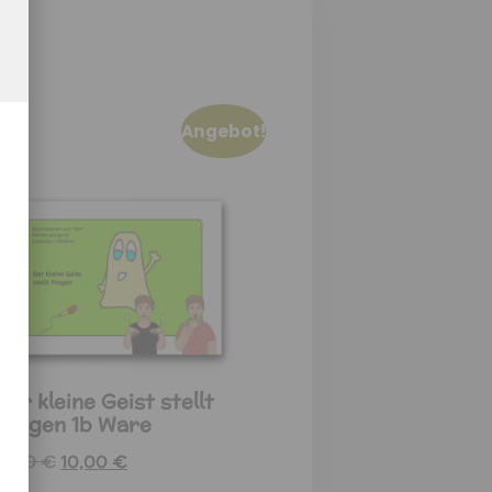
Angebot!
Der kleine Geist stellt
Fragen 1b Ware
14,50
€
10,00
€