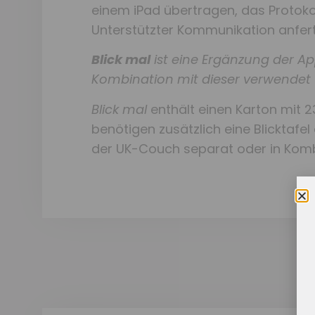
einem iPad übertragen, das Protok
Unterstützter Kommunikation anfert
Blick mal
ist eine Ergänzung der A
Kombination mit dieser verwendet
Blick mal
enthält einen Karton mit 
benötigen zusätzlich eine Blicktafel
der UK-Couch separat oder in Komb