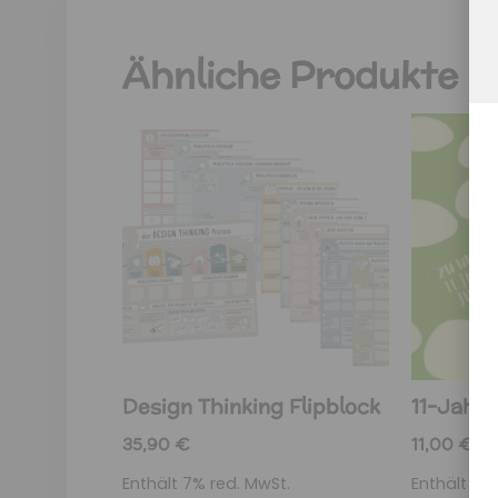
Ähnliche Produkte
Design Thinking Flipblock
11-Jahr
35,90
€
11,00
€
Enthält 7% red. MwSt.
Enthält 19