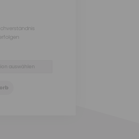
rachverständnis
 erfolgen
orb