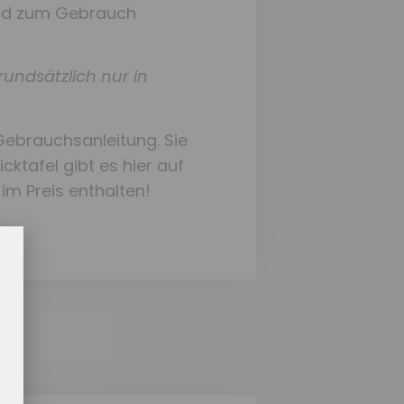
und zum Gebrauch
rundsätzlich nur in
Gebrauchsanleitung. Sie
licktafel gibt es hier auf
 im Preis enthalten!