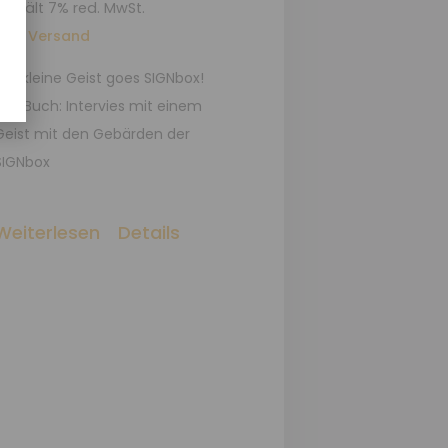
Enthält 7% red. MwSt.
zzgl.
Versand
Der kleine Geist goes SIGNbox!
Das Buch: Intervies mit einem
Geist mit den Gebärden der
SIGNbox
Weiterlesen
Details