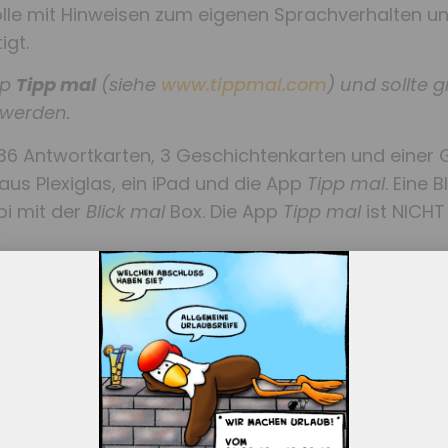
olle mit Hinweisen zum eigenen Sprachverhalten 
igt.
pp
Tipp mal
(siehe
www.tippmal.com
) und sollte g
 werden.
236 Antwortkarten, 3 Geschichtenkarten und einer 
 aus Plexiglas, ein iPad und die App
Tipp mal
. Eine B
i mit der
Blick mal
Box. Die App
Tipp mal
ist NICHT