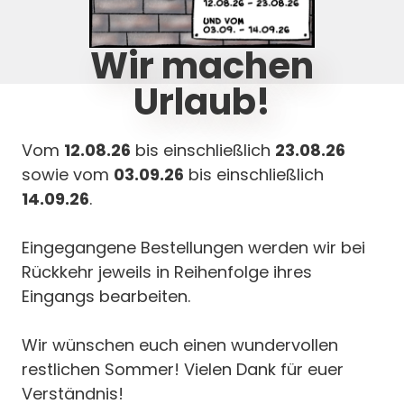
Wir machen
Urlaub!
Angebot!
Vom
12.08.26
bis einschließlich
23.08.26
sowie vom
03.09.26
bis einschließlich
14.09.26
.
Eingegangene Bestellungen werden wir bei
Rückkehr jeweils in Reihenfolge ihres
Eingangs bearbeiten.
eskalender
Infotafel: Modelling
Wir wünschen euch einen wundervollen
Fahrplan und Strategien
restlichen Sommer! Vielen Dank für euer
1,50
€
–
3,30
€
Verständnis!
% Umsatzsteuer