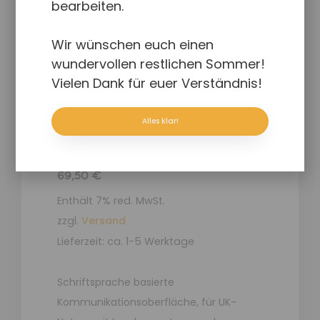
bearbeiten.
Wir wünschen euch einen
wundervollen restlichen Sommer!
Vielen Dank für euer Verständnis!
Alles klar!
FliP Schriftsprache
69,50
€
Enthält 7% red. MwSt.
zzgl.
Versand
Lieferzeit: ca. 1-5 Werktage
Schriftsprache basierte
Kommunikationsoberfläche, für UK-