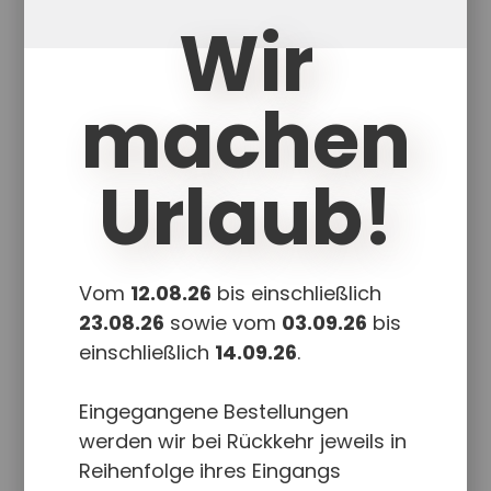
8,50
€
Wir
Enthält 7% red. MwSt.
zzgl.
Versand
machen
Lieferzeit: ca. 1-5 Werktage
Das komplette FliP mini auf zwei Din A4
Urlaub!
Seiten, die Auswahl erfolgt über
Scanning
Vom
12.08.26
bis einschließlich
In den Warenkorb
Details
23.08.26
sowie vom
03.09.26
bis
einschließlich
14.09.26
.
Eingegangene Bestellungen
werden wir bei Rückkehr jeweils in
Reihenfolge ihres Eingangs