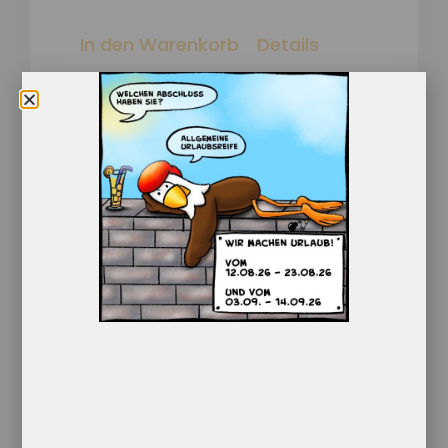
In den Warenkorb
Details
FliP mini 2go