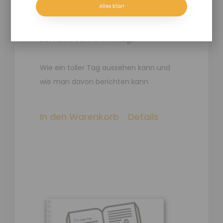
Alles klar!
Enthält 7% red. MwSt.
zzgl.
Versand
Lieferzeit: ca. 1-5 Werktage
Wie ein toller Tag aussehen kann und
wie man davon berichten kann
In den Warenkorb
Details