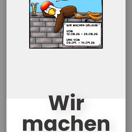
Kobold
18,50
€
Enthält 7% red. MwSt.
zzgl.
Versand
Wir
Lieferzeit: ca. 1-5 Werktage
Ein riesiger Kobold wohnt in einem faulen
machen
Pilz. Oder war es ein fauler Kobold?