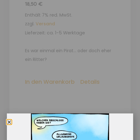
18,50
€
Enthält 7% red. MwSt.
zzgl.
Versand
Lieferzeit: ca. 1-5 Werktage
Es war einmal ein Pirat… oder doch eher
ein Ritter?
In den Warenkorb
Details