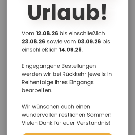
Urlaub!
In den Warenkorb
Details
Vom
12.08.26
bis einschließlich
23.08.26
sowie vom
03.09.26
bis
einschließlich
14.09.26
.
Eingegangene Bestellungen
werden wir bei Rückkehr jeweils in
Reihenfolge ihres Eingangs
bearbeiten.
Wir wünschen euch einen
wundervollen restlichen Sommer!
Ein toller Tag
Vielen Dank für euer Verständnis!
18,50
€