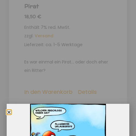
Pirat
18,50
€
Enthält 7% red. MwSt.
zzgl.
Versand
Lieferzeit: ca. 1-5 Werktage
Es war einmal ein Pirat… oder doch eher
ein Ritter?
In den Warenkorb
Details