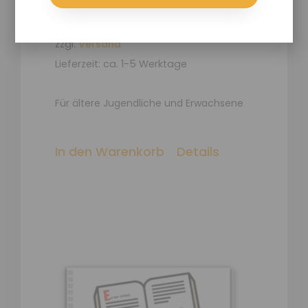
Enthält 7% red. MwSt.
zzgl.
Versand
Lieferzeit: ca. 1-5 Werktage
Für ältere Jugendliche und Erwachsene
In den Warenkorb
Details