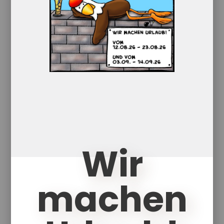
Früher gab es…
18,50
€
Wir
Enthält 7% red. MwSt.
zzgl.
Versand
Lieferzeit: ca. 1-5 Werktage
machen
Drachen, Einhörner, Zauberer und Feen