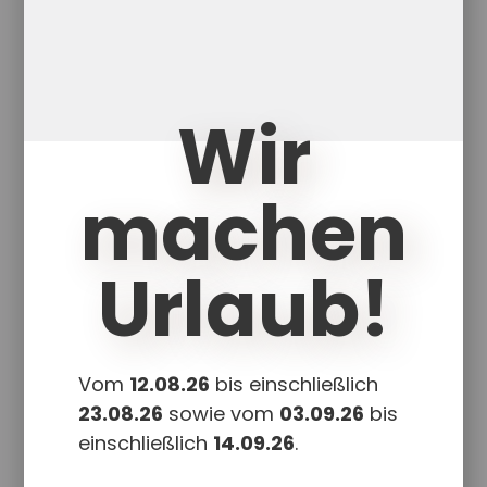
(neue erweiterte Auflage)
15,50
€
Enthält 7% red. MwSt.
zzgl.
Versand
Wir
Lieferzeit: ca. 1-5 Werktage
machen
Auf vielfachen Wunsch erster
Beratungstaschenbesitzer ist das
Begleitheft jetzt auch noch einmal
Urlaub!
einzeln erhältlich. Das […]
In den Warenkorb
Details
Vom
12.08.26
bis einschließlich
23.08.26
sowie vom
03.09.26
bis
einschließlich
14.09.26
.