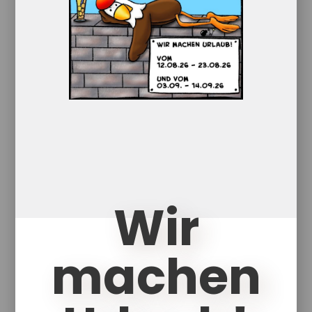
It’s beginning to look a lot like
Carthuun-Mas!
Die Weihnachtszeit steht vor der
Tür! Damit diese besonders
Jahreszeit ordentlich vorbereitet
sein möchte, ist dieses ganz
besondere Special zu Weihnachten
Wir
perfekt.
Mit 24 weihnachtlichen Karten mit
machen
dem Carthuun fällt einem das
Warten bis zum Weihnachtsabend
besonders leicht. Die nicht