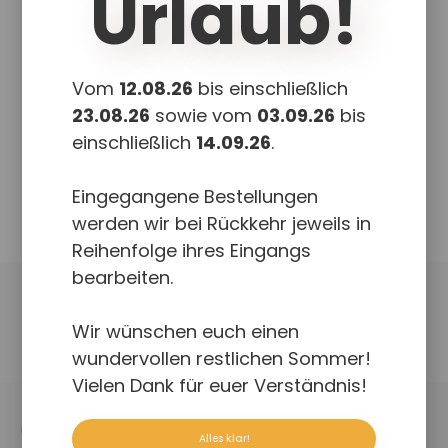
Urlaub!
nummerierten Karten können dann
als Grußkarte direkt an Weihnachten
an deine Liebsten verteilt werden.
Also heißt es nun, Let’s making a list-
Vom
12.08.26
bis einschließlich
chicken It twice!
23.08.26
sowie vom
03.09.26
bis
einschließlich
14.09.26
.
Zum Produkt
Eingegangene Bestellungen
werden wir bei Rückkehr jeweils in
Reihenfolge ihres Eingangs
bearbeiten.
Wir wünschen euch einen
wundervollen restlichen Sommer!
Vielen Dank für euer Verständnis!
UKCouch
Alles klar!