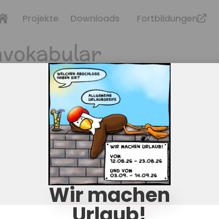
Projekte
Downloads
Fortbildungen
vokabular
p
Rechtliche
Widerruf für d
Widerruf
nkorb
Impressum
Wir machen
meine Geschäftsbedingungen
Datenschutz
Urlaub!
ngsweisen