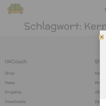
Schlagwort:
Kern
UKCouch
Sho
Shop
Kasse
News
Ware
Projekte
Allge
Downloads
Zahlu