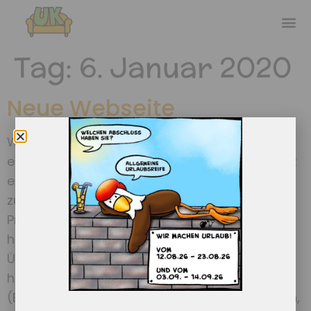
Tag:
6. Januar 2020
Neue Webseite
Wie ihr unschwer erkennen könnt, hat die Seite
einen komplett neuen Anstrich erhalten. Das ist
einerseits den neuen Datenschutzrichtlinien
zuzuschreiben. Andererseits hat die
Produktpalette deutlich zugenommen und wir
hoffen, dass es so leichter sein wird, den
Überblick zu behalten. Aufgrund der
hinzugekommenen Bücher mit ISBN-Nummer
(Buchbindepreis) und einigen neuen Produkten,