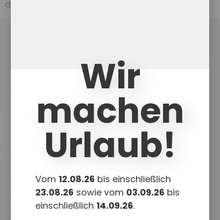
die folgen, mussten wir den Betrag, […]
UKCouch
Wir
Shop
News
machen
Projekte
Downloads
Urlaub!
Shop
Kasse
Vom
12.08.26
bis einschließlich
23.08.26
sowie vom
03.09.26
bis
Warenkorb
einschließlich
14.09.26
.
Allgemeine Geschäftsbedingungen