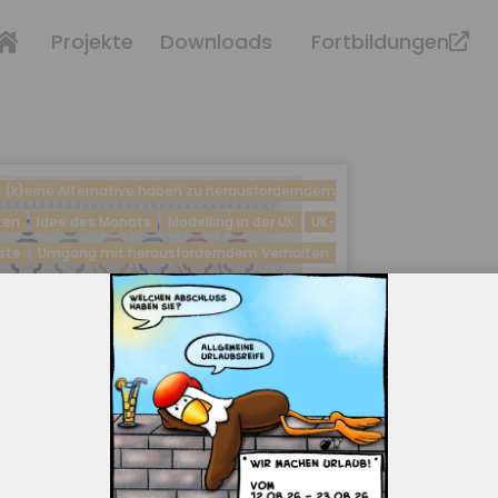
Projekte
Downloads
Fortbildungen
(k)eine Alternative haben zu herausforderndem
ten
Idee des Monats
Modelling in der UK
UK-
ste
Umgang mit herausforderndem Verhalten
Fragen antworten/Denken