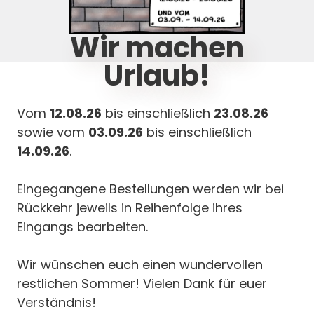
sagen
Wir machen
ownload
Urlaub!
Vom
12.08.26
bis einschließlich
23.08.26
sowie vom
03.09.26
bis einschließlich
14.09.26
.
Eingegangene Bestellungen werden wir bei
Rückkehr jeweils in Reihenfolge ihres
Eingangs bearbeiten.
p
Rechtliche
Wir wünschen euch einen wundervollen
Widerruf für d
restlichen Sommer! Vielen Dank für euer
Widerruf
Verständnis!
nkorb