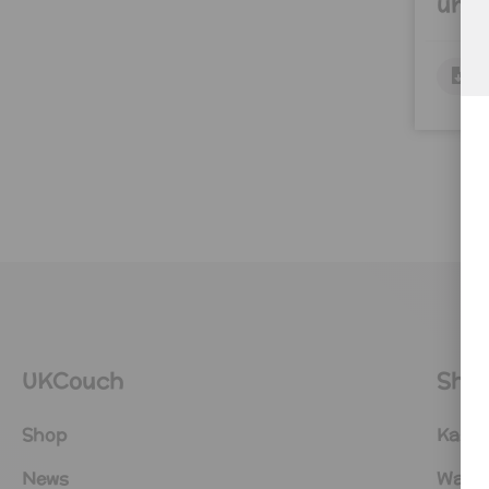
und 
D
UKCouch
Sho
Shop
Kasse
News
Ware