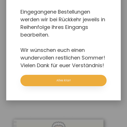
8,50
€
Eingegangene Bestellungen
werden wir bei Rückkehr jeweils in
Enthält 7% red. MwSt.
Reihenfolge ihres Eingangs
zzgl.
Versand
bearbeiten.
Variables Lauterzählbuch zum Laut J.
Wir wünschen euch einen
wundervollen restlichen Sommer!
In den Warenkorb
Details
Vielen Dank für euer Verständnis!
Alles klar!