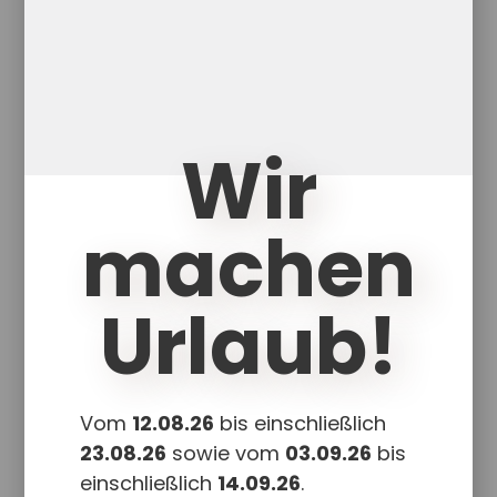
Wir
machen
Urlaub!
Vom
12.08.26
bis einschließlich
23.08.26
sowie vom
03.09.26
bis
einschließlich
14.09.26
.
Jakob der Jäger (Laut J)