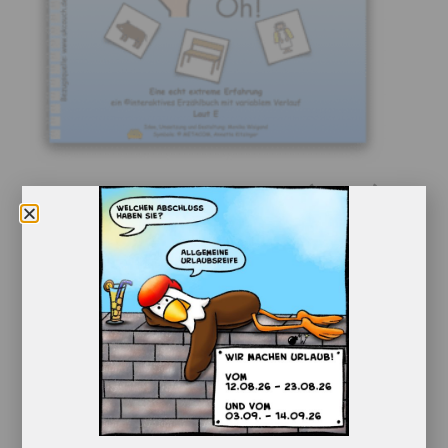
Eine echt extreme Erfahrung (Laut E)
8,50
€
Enthält 7% red. MwSt.
zzgl.
Versand
Variables Lauterzählbuch zum Laut E
In den Warenkorb
Details