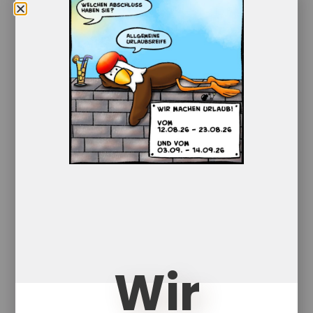
Interview mit einem Geist
12,50
€
Enthält 7% red. MwSt.
zzgl.
Versand
Lieferzeit: ca. 1-5 Werktage
In dem Buch erzählt der kleine Geist von
sich. Magst du auch ein Interview
geben?
In den Warenkorb
Details
Wir