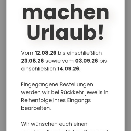
machen
Urlaub!
Vom
12.08.26
bis einschließlich
23.08.26
sowie vom
03.09.26
bis
einschließlich
14.09.26
.
Eingegangene Bestellungen
Der Kürbis
werden wir bei Rückkehr jeweils in
10,50
€
Reihenfolge ihres Eingangs
bearbeiten.
Enthält 7% red. MwSt.
zzgl.
Versand
Wir wünschen euch einen
Lieferzeit: ca. 1-5 Werktage