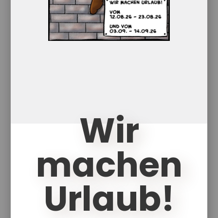
18,50
€
Enthält 7% red. MwSt.
zzgl.
Versand
Lieferzeit: ca. 1-5 Werktage
Eignet es sich jedoch wunderbar, um
auch kleineren Kindern ein Erzähl-Vorbild
zu sein
Wir
In den Warenkorb
Details
machen
Urlaub!