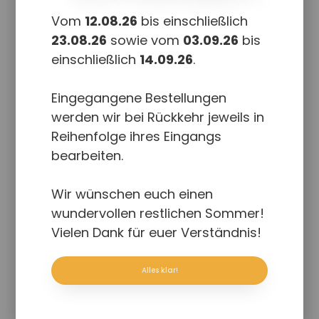
Vom
12.08.26
bis einschließlich
23.08.26
sowie vom
03.09.26
bis
einschließlich
14.09.26
.
Eingegangene Bestellungen
werden wir bei Rückkehr jeweils in
Reihenfolge ihres Eingangs
bearbeiten.
Die Sache mit dem
Durchdrehen
Wir wünschen euch einen
20,50
€
wundervollen restlichen Sommer!
Enthält 7% red. MwSt.
Vielen Dank für euer Verständnis!
zzgl.
Versand
Lieferzeit: ca. 1-5 Werktage
Alles klar!
Leon dreht manchmal durch. Ob wir