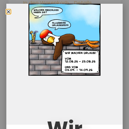
In den Warenkorb
Details
Kobold
Wir
18,50
€