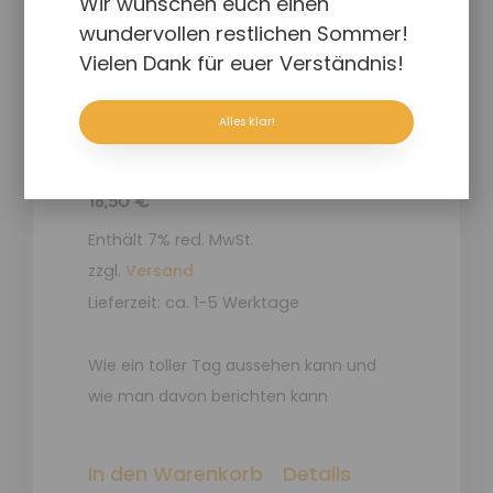
Wir wünschen euch einen
wundervollen restlichen Sommer!
Vielen Dank für euer Verständnis!
Alles klar!
Ein toller Tag
18,50
€
Enthält 7% red. MwSt.
zzgl.
Versand
Lieferzeit: ca. 1-5 Werktage
Wie ein toller Tag aussehen kann und
wie man davon berichten kann
In den Warenkorb
Details