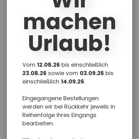
Enthält 7% red. MwSt.
machen
zzgl.
Versand
Lieferzeit: ca. 1-5 Werktage
Urlaub!
Ein riesiger Kobold wohnt in einem faulen
Pilz. Oder war es ein fauler Kobold?
Vom
12.08.26
bis einschließlich
In den Warenkorb
Details
23.08.26
sowie vom
03.09.26
bis
einschließlich
14.09.26
.
Eingegangene Bestellungen
werden wir bei Rückkehr jeweils in
Reihenfolge ihres Eingangs
bearbeiten.