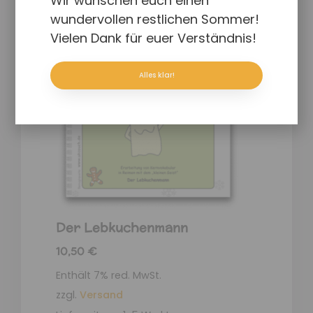
Wir wünschen euch einen
wundervollen restlichen Sommer!
Vielen Dank für euer Verständnis!
Alles klar!
Der Lebkuchenmann
10,50
€
Enthält 7% red. MwSt.
zzgl.
Versand