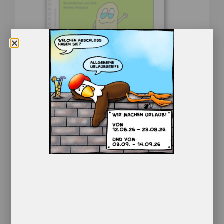
Heute kommt der Nikolaus
10,30
€
Enthält 7% red. MwSt.
zzgl.
Versand
Lieferzeit: ca. 1-5 Werktage
Der kleine Geist freut sich schon auf den
Nikolaus. Ob er heute sein Gedicht
aufsagt?