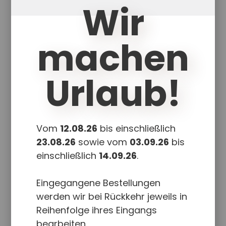
Wir
In den Warenkorb
Details
machen
Urlaub!
Vom
12.08.26
bis einschließlich
23.08.26
sowie vom
03.09.26
bis
einschließlich
14.09.26
.
Eingegangene Bestellungen
werden wir bei Rückkehr jeweils in
Reihenfolge ihres Eingangs
Geburtstag
bearbeiten.